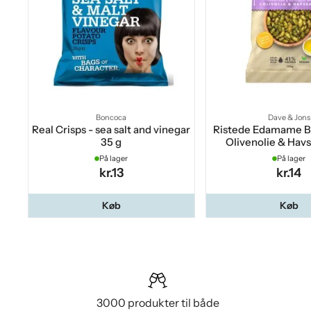
Boncoca
Dave & Jons
Real Crisps - sea salt and vinegar
Ristede Edamame 
35 g
Olivenolie & Havs
På lager
På lager
kr.13
kr.14
Køb
Køb
3000 produkter til både