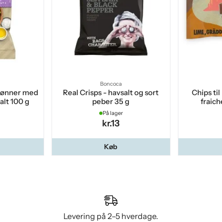
Boncoca
Bønner med
Real Crisps - havsalt og sort
Chips ti
alt 100 g
peber 35 g
fraich
På lager
kr.13
Køb
Levering på 2–5 hverdage.