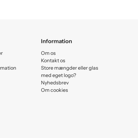
Information
er
Om os
Kontakt os
amation
Store mængder eller glas
med eget logo?
Nyhedsbrev
Om cookies