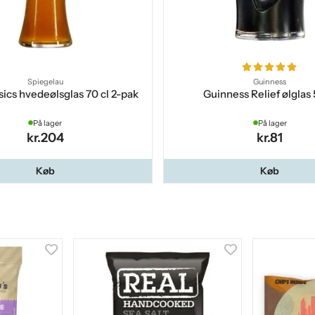
Spiegelau
Guinness
sics hvedeølsglas 70 cl 2-pak
Guinness Relief ølglas 
På lager
På lager
kr.204
kr.81
Køb
Køb