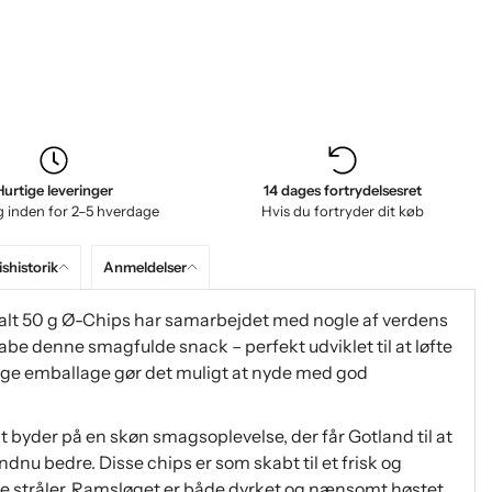
Hurtige leveringer
14 dages fortrydelsesret
g inden for 2–5 hverdage
Hvis du fortryder dit køb
ishistorik
Anmeldelser
salt 50 g Ø-Chips har samarbejdet med nogle af verdens
be denne smagfulde snack – perfekt udviklet til at løfte
lige emballage gør det muligt at nyde med god
 byder på en skøn smagsoplevelse, der får Gotland til at
dnu bedre. Disse chips er som skabt til et frisk og
rme stråler. Ramsløget er både dyrket og nænsomt høstet