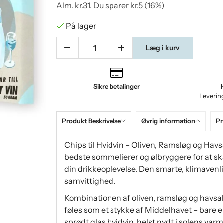
Alm.
kr.31
. Du sparer
kr.5
(
16
%)
På lager
Læg i kurv
Sikre betalinger
Leverin
Produkt Beskrivelse
Øvrig information
Pr
Chips til Hvidvin – Oliven, Ramsløg og Hav
bedste sommelierer og ølbryggere for at ska
din drikkeoplevelse. Den smarte, klimaven
samvittighed.
Kombinationen af oliven, ramsløg og havsalt
føles som et stykke af Middelhavet – bare en
sprødt glas hvidvin, helst nydt i solens va