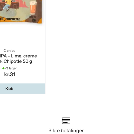
Ö chips
l IPA - Lime, creme
e, Chipotle 50 g
På lager
kr.31
Køb
Sikre betalinger