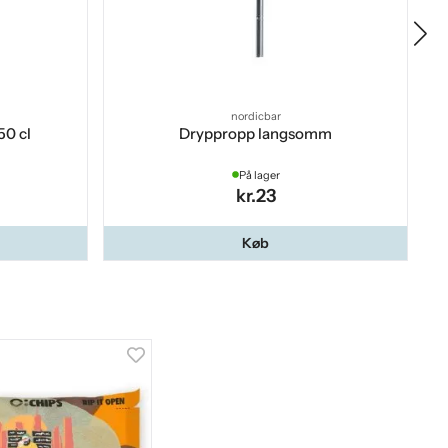
nordicbar
50 cl
Dryppropp langsomm
På lager
kr.23
Køb