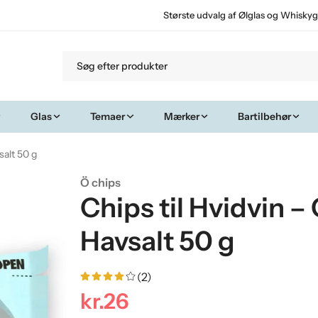
Største udvalg af Ølglas og Whiskyg
Glas
Temaer
Mærker
Bartilbehør
salt 50 g
Ö chips
Chips til Hvidvin –
Havsalt 50 g
(2)
kr.26