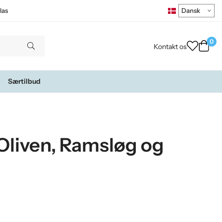
las
0
Kontakt os
Særtilbud
 Oliven, Ramsløg og