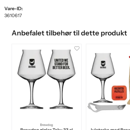
Vare-ID:
3610617
Anbefalet tilbehør til dette produkt
Brewdog
Brewdog ølglas Teku 33 cl
Juletaske med Brew