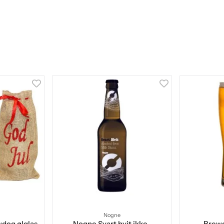
Nogne
dog ølglas
Nogne Svart hvit ikke-
Brewd