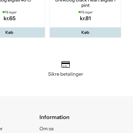
pint
På lager
På lager
kr.65
kr.81
Køb
Køb
Sikre betalinger
Information
er
Om os