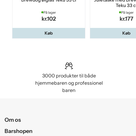
Teku 33 c
På lager
På lager
kr.102
kr.177
Køb
Køb
3000 produkter til både
hjemmebaren og professionel
baren
Om os
Barshopen