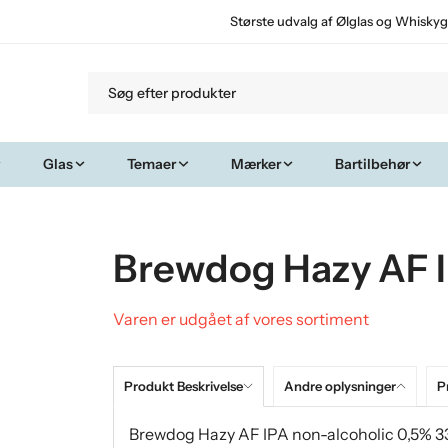
Største udvalg af Ølglas og Whiskyg
Glas
Temaer
Mærker
Bartilbehør
Brewdog Hazy AF IP
Varen er udgået af vores sortiment
Produkt Beskrivelse
Andre oplysninger
Pr
Brewdog Hazy AF IPA non-alcoholic 0,5% 33 