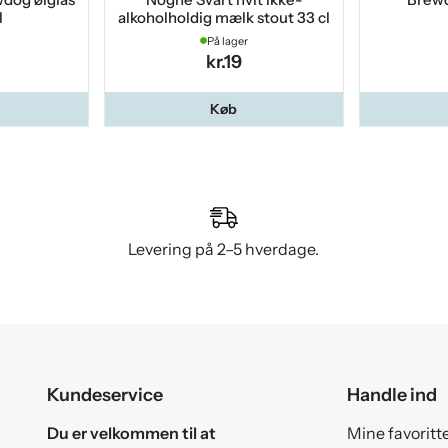
l
alkoholholdig mælk stout 33 cl
På lager
kr.19
Køb
Levering på 2–5 hverdage.
Kundeservice
Handle ind
Du er velkommen til at
Mine favoritt