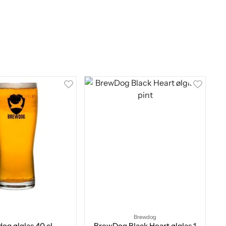
Brewdog
og ølglas 40 cl
BrewDog Black Heart ølglas 1