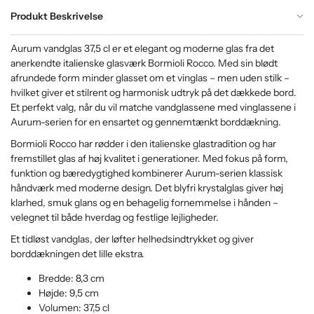
Produkt Beskrivelse
Aurum vandglas 37,5 cl er et elegant og moderne glas fra det
anerkendte italienske glasværk Bormioli Rocco. Med sin blødt
afrundede form minder glasset om et vinglas – men uden stilk –
hvilket giver et stilrent og harmonisk udtryk på det dækkede bord.
Et perfekt valg, når du vil matche vandglassene med vinglassene i
Aurum-serien for en ensartet og gennemtænkt borddækning.
Bormioli Rocco har rødder i den italienske glastradition og har
fremstillet glas af høj kvalitet i generationer. Med fokus på form,
funktion og bæredygtighed kombinerer Aurum-serien klassisk
håndværk med moderne design. Det blyfri krystalglas giver høj
klarhed, smuk glans og en behagelig fornemmelse i hånden –
velegnet til både hverdag og festlige lejligheder.
Et tidløst vandglas, der løfter helhedsindtrykket og giver
borddækningen det lille ekstra.
Bredde: 8,3 cm
Højde: 9,5 cm
Volumen: 37,5 cl