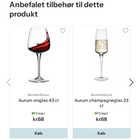
Anbefalet tilbehør til dette
produkt
Bormioli Rocco
Bormioli Rocco
Aurum vinglas 43 cl
Aurum champagneglas 23
cl
På lager
På lager
kr.68
kr.68
Køb
Køb